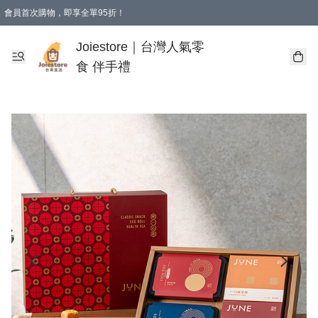
會員首次購物，即享全單95折！
Joiestore會員全單折扣優惠
購物滿 HKD 350.00即享免運費優惠！（適用於 本地送貨、本地取貨 )
Joiestore｜台灣人氣零
食 伴手禮