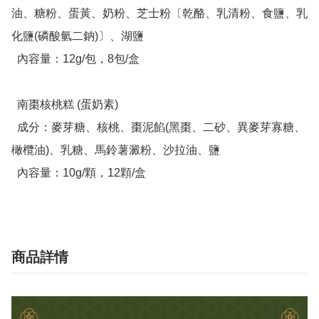
油、糖粉、蛋黃、奶粉、芝士粉〔乾酪、乳清粉、食鹽、乳
化鹽(磷酸氫二鈉)〕、湖鹽

  內容量：12g/包，8包/盒 

  南棗核桃糕 (蛋奶素)

  成分：麥芽糖、核桃、棗泥餡(黑棗、二砂、異麥芽寡糖、
橄欖油)、乳糖、馬鈴薯澱粉、沙拉油、鹽

  內容量：10g/顆，12顆/盒
商品詳情