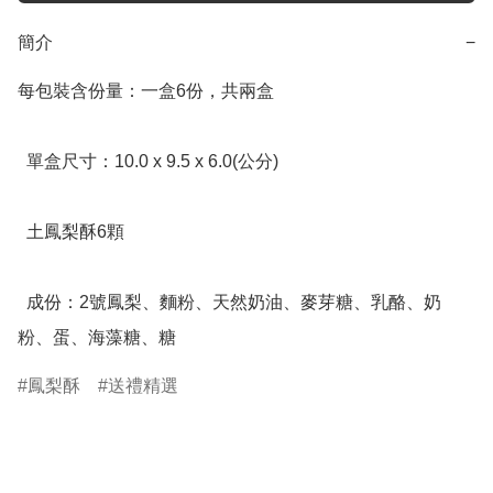
簡介
−
每包裝含份量：一盒6份，共兩盒

  單盒尺寸：10.0 x 9.5 x 6.0(公分)

  土鳳梨酥6顆

  成份：2號鳳梨、麵粉、天然奶油、麥芽糖、乳酪、奶
粉、蛋、海藻糖、糖
鳳梨酥
送禮精選