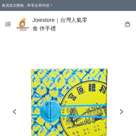
會員首次購物，即享全單95折！
Joiestore會員全單折扣優惠
購物滿 HKD 350.00即享免運費優惠！（適用於 本地送貨、本地取貨 )
Joiestore｜台灣人氣零
食 伴手禮