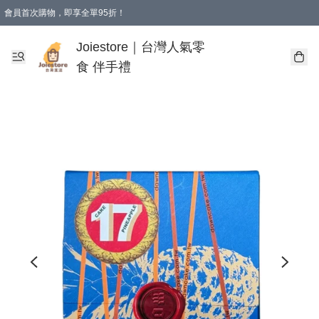
會員首次購物，即享全單95折！
Joiestore會員全單折扣優惠
購物滿 HKD 350.00即享免運費優惠！（適用於 本地送貨、本地取貨 )
Joiestore｜台灣人氣零
食 伴手禮