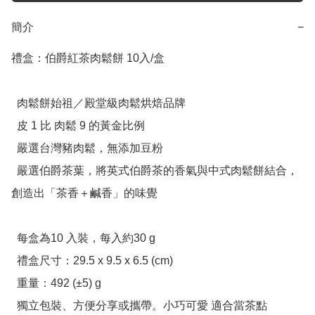
簡介
−
禮盒：伯爵紅茶肉鬆餅 10入/盒

  肉鬆餅始祖／殿堂級肉鬆烘焙品牌

  皮 1 比 肉鬆 9 的黃金比例

  嚴選台灣豬肉鬆，無添加豆粉

  嚴選伯爵茶葉，將英式伯爵茶的香氣與中式肉鬆餅結合，
創造出「茶香＋鹹香」的味覺

  每盒為10 入裝，每入約30 g

  禮盒尺寸：29.5 x 9.5 x 6.5 (cm)

  重量：492 (±5) g

  獨立包裝、方便分享或攜帶。小巧可愛 適合當茶點