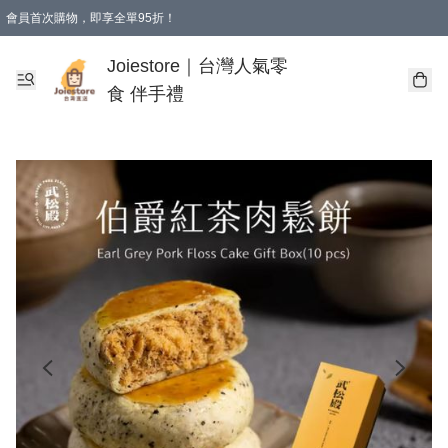
會員首次購物，即享全單95折！
Joiestore會員全單折扣優惠
購物滿 HKD 350.00即享免運費優惠！（適用於 本地送貨、本地取貨 )
Joiestore｜台灣人氣零
食 伴手禮