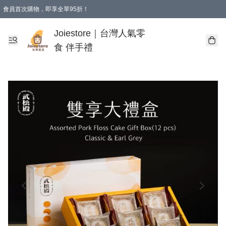
會員首次購物，即享全單95折！
Joiestore會員全單折扣優惠
購物滿 HKD 350.00即享免運費優惠！（適用於 本地送貨、本地取貨 )
Joiestore｜台灣人氣零
食 伴手禮