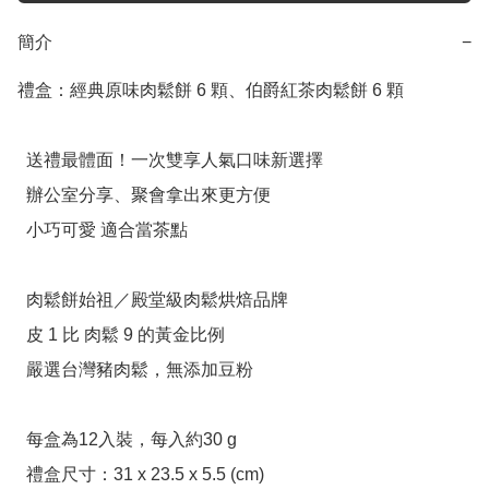
簡介
−
禮盒：經典原味肉鬆餅 6 顆、伯爵紅茶肉鬆餅 6 顆

  送禮最體面！一次雙享人氣口味新選擇

  辦公室分享、聚會拿出來更方便

  小巧可愛 適合當茶點

  肉鬆餅始祖／殿堂級肉鬆烘焙品牌

  皮 1 比 肉鬆 9 的黃金比例

  嚴選台灣豬肉鬆，無添加豆粉

  每盒為12入裝，每入約30 g

  禮盒尺寸：31 x 23.5 x 5.5 (cm)
