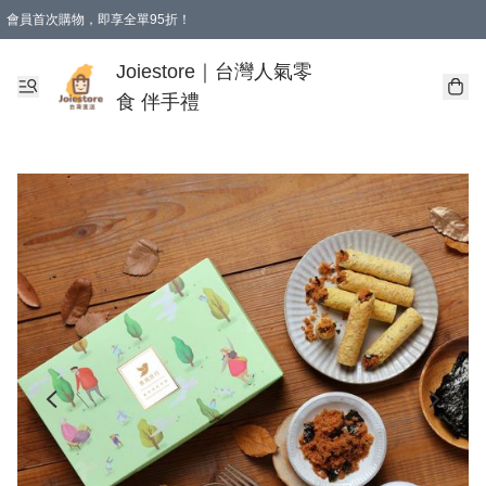
會員首次購物，即享全單95折！
Joiestore會員全單折扣優惠
購物滿 HKD 350.00即享免運費優惠！（適用於 本地送貨、本地取貨 )
Joiestore｜台灣人氣零
食 伴手禮