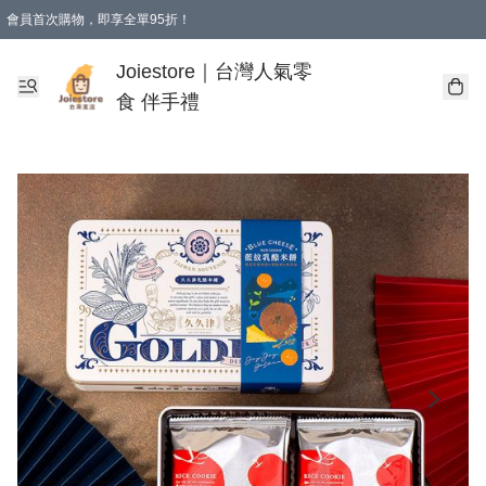
會員首次購物，即享全單95折！
Joiestore會員全單折扣優惠
購物滿 HKD 350.00即享免運費優惠！（適用於 本地送貨、本地取貨 )
Joiestore｜台灣人氣零
食 伴手禮