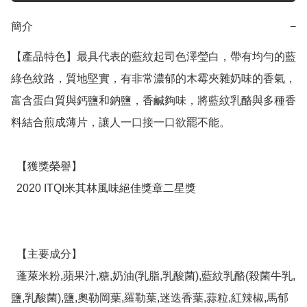
簡介
−
【產品特色】最具代表的藍紋起司色澤瑩白，帶有均勻的藍
綠色紋路，質地堅實，有非常濃郁的木霉夾雜奶味的香氣，
富含蛋白質與鈣鹽和鈉鹽，香鹹夠味，將藍紋乳酪與多種香
料結合煎成薄片，讓人一口接一口欲罷不能。

  【獲獎榮譽】 

  2020 ITQI米其林風味絕佳獎章二星獎

  【主要成分】 

  蓬萊米粉,蘋果汁,糖,奶油(乳脂,乳酸菌),藍紋乳酪(殺菌牛乳,
鹽,乳酸菌),鹽,奧勒岡葉,羅勒葉,迷迭香葉,蒜粒,紅辣椒,馬郁