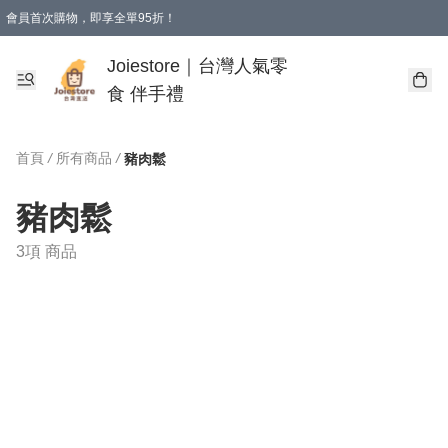
會員首次購物，即享全單95折！
Joiestore會員全單折扣優惠
購物滿 HKD 350.00即享免運費優惠！（適用於 本地送貨、本地取貨 )
Joiestore｜台灣人氣零
食 伴手禮
首頁
/
所有商品
/
豬肉鬆
豬肉鬆
3項 商品