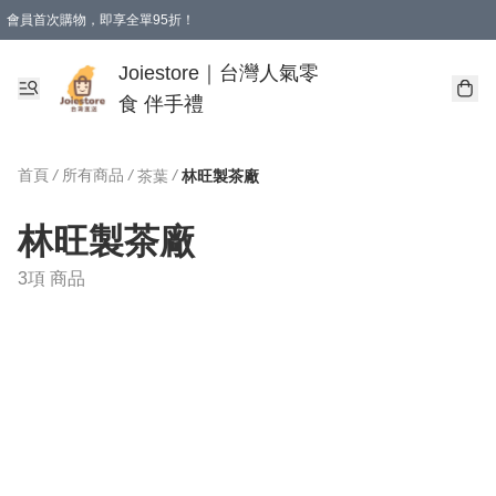
會員首次購物，即享全單95折！
Joiestore會員全單折扣優惠
購物滿 HKD 350.00即享免運費優惠！（適用於 本地送貨、本地取貨 )
Joiestore｜台灣人氣零
食 伴手禮
首頁
/
所有商品
/
/
茶葉
林旺製茶廠
林旺製茶廠
3項 商品