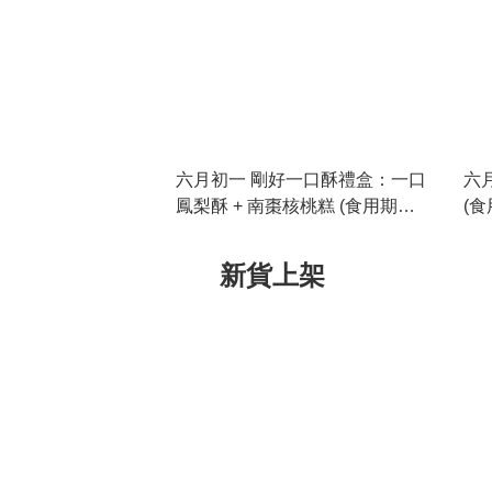
六月初一 剛好一口酥禮盒：一口
六月
鳳梨酥 + 南棗核桃糕 (食用期
(食
2026-09-24)
新貨上架