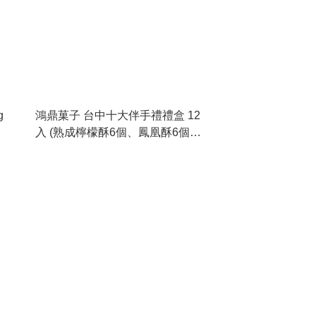
g
鴻鼎菓子 台中十大伴手禮禮盒 12
入 (熟成檸檬酥6個、鳳凰酥6個)
(食用期 2026-10-22)