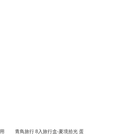
食用
青鳥旅行 8入旅行盒-夏境拾光 蛋