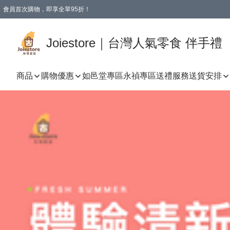
會員首次購物，即享全單95折！
Joiestore會員全單折扣優惠
購物滿 HKD 350.00即享免運費優惠！（適用於 本地送貨、本地取貨 )
Joiestore｜台灣人氣零食 伴手禮
商品
購物優惠
如邑堂專區
永禎專區
送禮服務
送貨安排