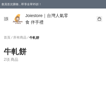
會員首次購物，即享全單95折！
Joiestore會員全單折扣優惠
購物滿 HKD 350.00即享免運費優惠！（適用於 本地送貨、本地取貨 )
Joiestore｜台灣人氣零
食 伴手禮
首頁
/
所有商品
/
牛軋餅
牛軋餅
2項 商品