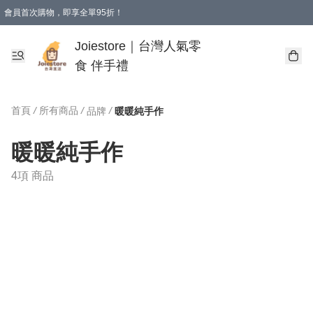
會員首次購物，即享全單95折！
Joiestore會員全單折扣優惠
購物滿 HKD 350.00即享免運費優惠！（適用於 本地送貨、本地取貨 )
Joiestore｜台灣人氣零
食 伴手禮
首頁
/
所有商品
/
/
品牌
暖暖純手作
暖暖純手作
4項 商品