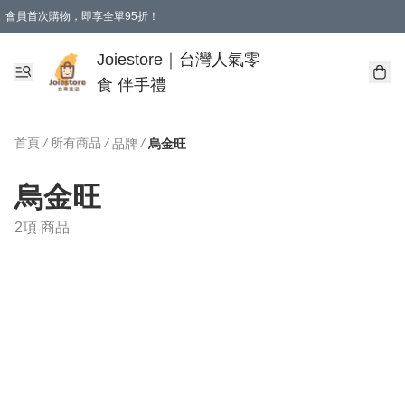
會員首次購物，即享全單95折！
Joiestore會員全單折扣優惠
購物滿 HKD 350.00即享免運費優惠！（適用於 本地送貨、本地取貨 )
Joiestore｜台灣人氣零
食 伴手禮
首頁
/
所有商品
/
/
品牌
烏金旺
烏金旺
2項 商品