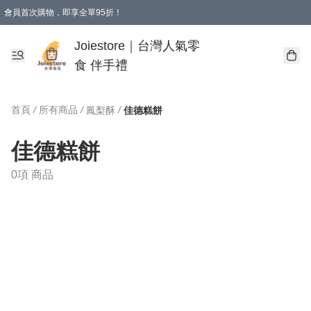
會員首次購物，即享全單95折！
Joiestore會員全單折扣優惠
購物滿 HKD 350.00即享免運費優惠！（適用於 本地送貨、本地取貨 )
Joiestore｜台灣人氣零
食 伴手禮
首頁
/
所有商品
/
/
鳳梨酥
佳德糕餅
佳德糕餅
0項 商品