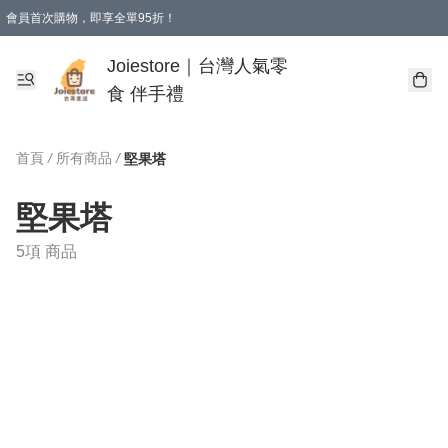
會員首次購物，即享全單95折！
Joiestore會員全單折扣優惠
購物滿 HKD 350.00即享免運費優惠！（適用於 本地送貨、本地取貨 )
Joiestore｜台灣人氣零
食 伴手禮
首頁
/
所有商品
/
堅果塔
堅果塔
5項 商品