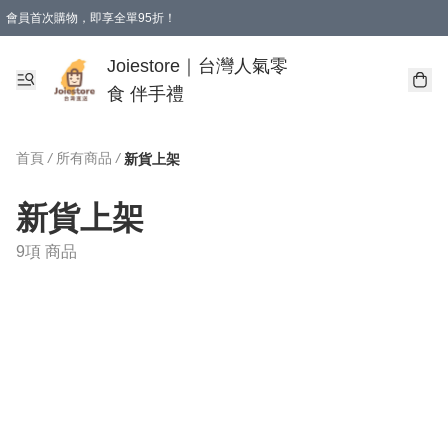
會員首次購物，即享全單95折！
Joiestore會員全單折扣優惠
購物滿 HKD 350.00即享免運費優惠！（適用於 本地送貨、本地取貨 )
Joiestore｜台灣人氣零
食 伴手禮
首頁
/
所有商品
/
新貨上架
新貨上架
9項 商品