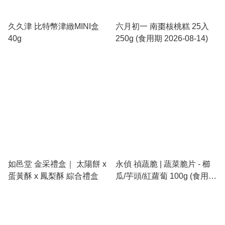
久久津 比特幣津緻MINI盒
六月初一 南棗核桃糕 25入
40g
250g (食用期 2026-08-14)
如邑堂 金采禮盒｜ 太陽餅 x
永偵 禎蔬脆 | 蔬菜脆片 - 櫛
蛋黃酥 x 鳳梨酥 綜合禮盒
瓜/芋頭/紅蘿蔔 100g (食用期
2026-12-29)