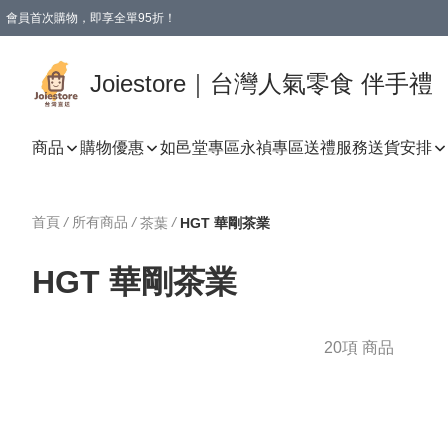
會員首次購物，即享全單95折！
Joiestore會員全單折扣優惠
購物滿 HKD 350.00即享免運費優惠！（適用於 本地送貨、本地取貨 )
Joiestore｜台灣人氣零食 伴手禮
商品
購物優惠
如邑堂專區
永禎專區
送禮服務
送貨安排
首頁
/
所有商品
/
/
茶葉
HGT 華剛茶業
HGT 華剛茶業
20項 商品