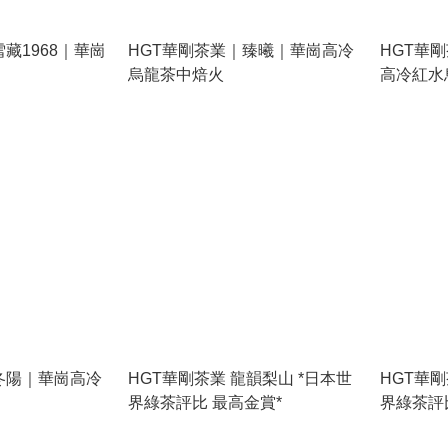
藏1968｜華崗
HGT華剛茶業｜臻曦｜華崗高冷
HGT華
烏龍茶中焙火
高冷紅水
冬陽｜華崗高冷
HGT華剛茶業 龍韻梨山 *日本世
HGT華剛
界綠茶評比 最高金賞*
界綠茶評