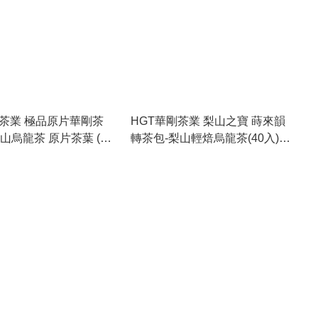
剛茶業 極品原片華剛茶
HGT華剛茶業 梨山之寶 蒔來韻
山烏龍茶 原片茶葉 (食
轉茶包-梨山輕焙烏龍茶(40入)
-08-28)
(食用期 2027-11-12)