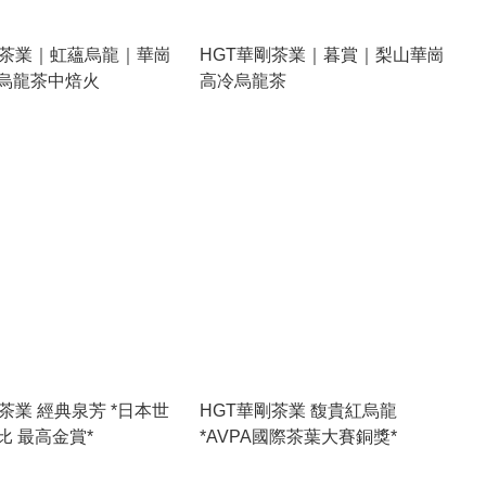
剛茶業｜虹蘊烏龍｜華崗
HGT華剛茶業｜暮賞｜梨山華崗
烏龍茶中焙火
高冷烏龍茶
茶業 經典泉芳 *日本世
HGT華剛茶業 馥貴紅烏龍
比 最高金賞*
*AVPA國際茶葉大賽銅獎*