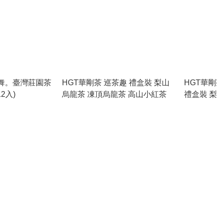
水舞。臺灣莊園茶
HGT華剛茶 巡茶趣 禮盒裝 梨山
HGT華
2入)
烏龍茶 凍頂烏龍茶 高山小紅茶
禮盒裝 梨
用期 2028