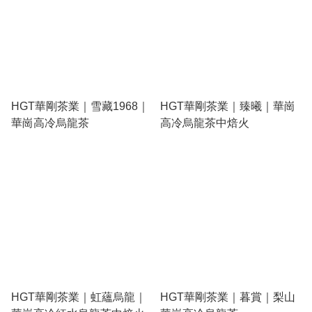
HGT華剛茶業｜雪藏1968｜
HGT華剛茶業｜臻曦｜華崗
華崗高冷烏龍茶
高冷烏龍茶中焙火
HGT華剛茶業｜虹蘊烏龍｜
HGT華剛茶業｜暮賞｜梨山