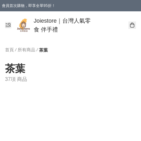
會員首次購物，即享全單95折！
Joiestore會員全單折扣優惠
購物滿 HKD 350.00即享免運費優惠！（適用於 本地送貨、本地取貨 )
Joiestore｜台灣人氣零
食 伴手禮
首頁
/
所有商品
/
茶葉
茶葉
37項 商品