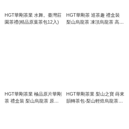
HGT華剛茶業 水舞。臺灣莊
HGT華剛茶 巡茶趣 禮盒裝
園茶禮(精品原葉茶包12入)
梨山烏龍茶 凍頂烏龍茶 高山
小紅茶
HGT華剛茶業 極品原片華剛
HGT華剛茶業 梨山之寶 蒔來
茶 禮盒裝 梨山烏龍茶 原片
韻轉茶包-梨山輕焙烏龍茶
茶葉 (食用期 2028-08-28)
(40入) (食用期 2027-11-12)