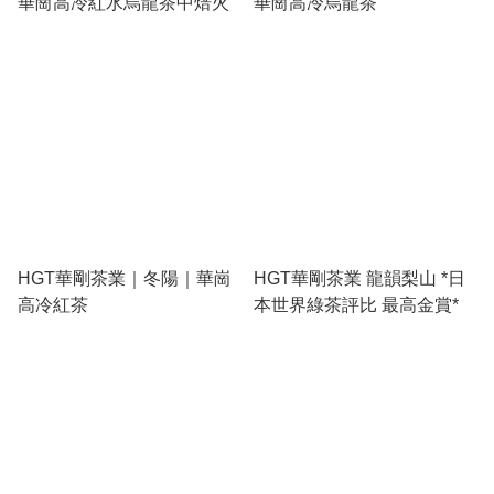
華崗高冷紅水烏龍茶中焙火
華崗高冷烏龍茶
HGT華剛茶業｜冬陽｜華崗
HGT華剛茶業 龍韻梨山 *日
高冷紅茶
本世界綠茶評比 最高金賞*