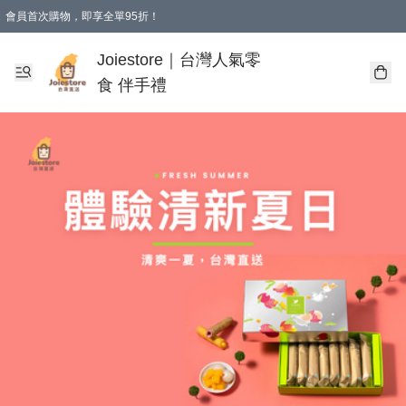
會員首次購物，即享全單95折！
Joiestore會員全單折扣優惠
購物滿 HKD 350.00即享免運費優惠！（適用於 本地送貨、本地取貨 )
Joiestore｜台灣人氣零
食 伴手禮