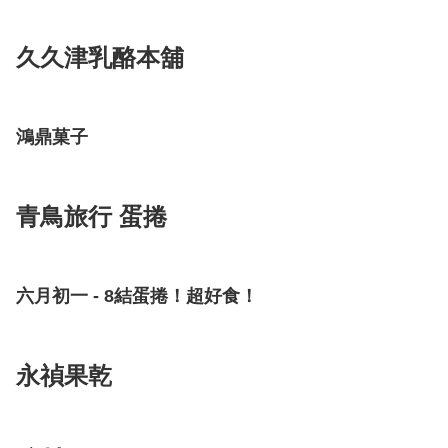
久久津乳酪本舖
鴻鼎菓子
青鳥旅行 蛋捲
六月初一 - 8結蛋捲！超好食！
永禎果乾