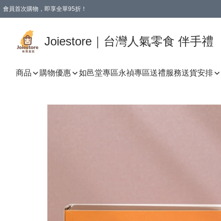
會員首次購物，即享全單95折！
Joiestore會員全單折扣優惠
購物滿 HKD 350.00即享免運費優惠！（適用於 本地送貨、本地取貨 )
Joiestore｜台灣人氣零食 伴手禮
商品
購物優惠
如邑堂專區
永禎專區
送禮服務
送貨安排