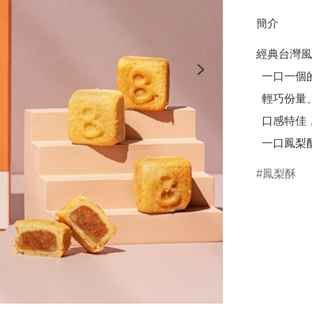
簡介
經典台灣風
  一口一個的精緻入口感，

  輕巧份量、無負擔， 不甜不膩，

  口感特佳， 給您愛不釋手的感官饗宴！

  一口鳳
鳳梨酥