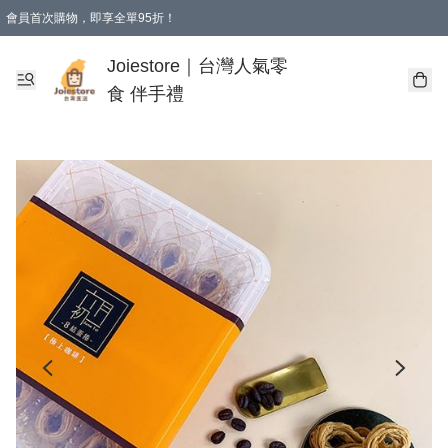
會員首次購物，即享全單95折！
Joiestore會員全單折扣優惠
購物滿 HKD 350.00即享免運費優惠！（適用於 本地送貨、本地取貨 )
Joiestore｜台灣人氣零
食 伴手禮