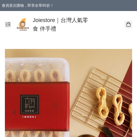
會員首次購物，即享全單95折！
Joiestore會員全單折扣優惠
購物滿 HKD 350.00即享免運費優惠！（適用於 本地送貨、本地取貨 )
Joiestore｜台灣人氣零
食 伴手禮