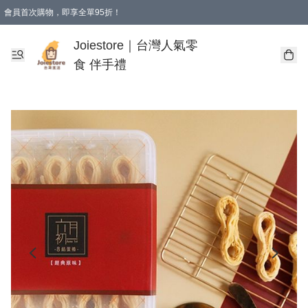
會員首次購物，即享全單95折！
Joiestore會員全單折扣優惠
購物滿 HKD 350.00即享免運費優惠！（適用於 本地送貨、本地取貨 )
Joiestore｜台灣人氣零
食 伴手禮