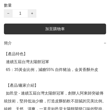
數量
−
+
加至購物車
簡介
−
【產品特色】

  連續五屆台灣太陽餅冠軍

  65：35黃金比例，減糖55% 自炸豬油，金黃香酥外皮

  【產品/廠家介紹】

  如邑堂 - 連續五屆台灣太陽餅冠軍，創辦人阿東師突破傳
統技術，堅持低油少糖，打造皮酥餡軟不甜膩的完美比例。
純粹、天然、清爽，一直是如邑堂太陽餅開發口味的堅持。