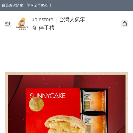
會員首次購物，即享全單95折！
Joiestore會員全單折扣優惠
購物滿 HKD 350.00即享免運費優惠！（適用於 本地送貨、本地取貨 )
Joiestore｜台灣人氣零
食 伴手禮