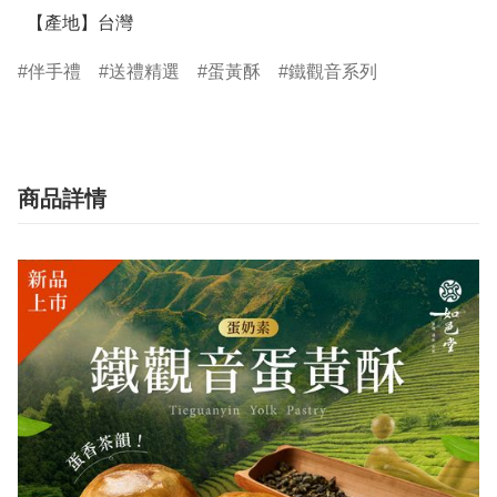
  【產地】台灣
伴手禮
送禮精選
蛋黃酥
鐵觀音系列
商品詳情