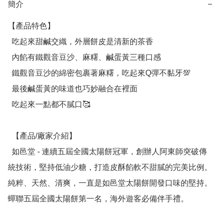
簡介
−
【產品特色】

  吃起來甜鹹交織，外層餅皮是清新的茶香

  內餡有鐵觀音豆沙、麻糬、鹹蛋黃三種口感

  鐵觀音豆沙的綿密包裹著麻糬，吃起來Q彈不黏牙💯

  最後鹹蛋黃的味道也巧妙融合在裡面

  吃起來一點都不膩口🥰

  【產品/廠家介紹】

  如邑堂 - 連續五屆全國太陽餅冠軍，創辦人阿東師突破傳
統技術，堅持低油少糖，打造皮酥餡軟不甜膩的完美比例。
純粹、天然、清爽，一直是如邑堂太陽餅開發口味的堅持。
蟬聯五屆全國太陽餅第一名，海外遊客必備伴手禮。
