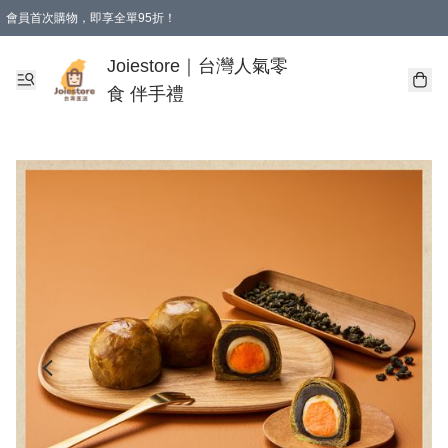
會員首次購物，即享全單95折！
Joiestore會員全單折扣優惠
購物滿 HKD 350.00即享免運費優惠！（適用於 本地送貨、本地取貨 )
Joiestore｜台灣人氣零
食 伴手禮