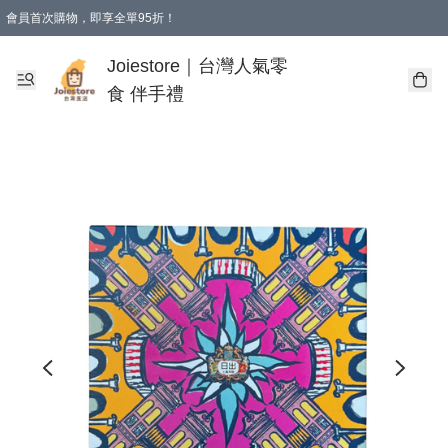
會員首次購物，即享全單95折！
Joiestore會員全單折扣優惠
購物滿 HKD 350.00即享免運費優惠！（適用於 本地送貨、本地取貨 )
Joiestore｜台灣人氣零
食 伴手禮