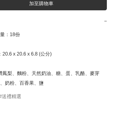
加至購物車
−
：18份

、奶粉、百香果、鹽
送禮精選