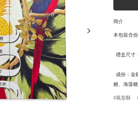
簡介
本包裝含份量
  禮盒尺寸：20.6 x 20.6 x 6.8 (公分)

  成份：金鑽鳳梨、麵粉、天然奶油、糖、蛋、乳酪、麥芽
糖、海藻糖
鳳梨酥