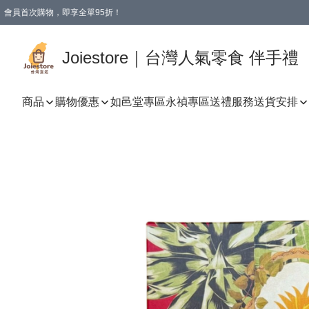
會員首次購物，即享全單95折！
Joiestore會員全單折扣優惠
購物滿 HKD 350.00即享免運費優惠！（適用於 本地送貨、本地取貨 )
Joiestore｜台灣人氣零食 伴手禮
商品
購物優惠
如邑堂專區
永禎專區
送禮服務
送貨安排