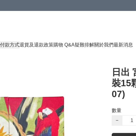
付款方式
退貨及退款政策
購物 Q&A
疑難排解
關於我們
最新消息
日出 
裝15顆
07)
數量
−