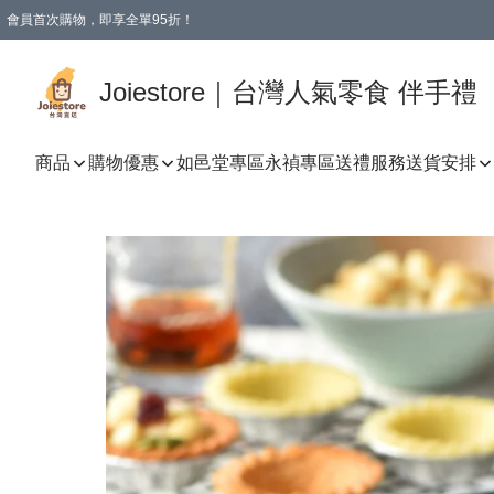
會員首次購物，即享全單95折！
Joiestore會員全單折扣優惠
購物滿 HKD 350.00即享免運費優惠！（適用於 本地送貨、本地取貨 )
Joiestore｜台灣人氣零食 伴手禮
商品
購物優惠
如邑堂專區
永禎專區
送禮服務
送貨安排