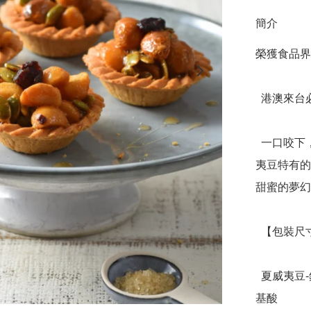
簡介
榮獲食品界
  港澳來台必買伴手禮

  一口咬下，酥脆中帶有豐富層次，焦香的塔皮伴隨一股夏威
夷豆特有的
甜蜜的夢幻
  【包裝尺寸】20.7 × 9 × 6.1cm

  夏威夷豆-鈣，磷 ，鐵，維生素B1、B2和人體必需的8種胺
基酸
