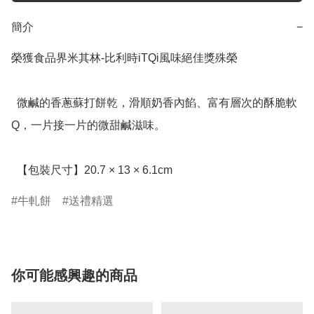
簡介
−
榮獲食品界米其林-比利時iTQi風味絕佳獎殊榮

  微鹹的香蔥蘇打餅乾，滑順奶香內餡、富有層次的酥脆軟
Q，一片接一片的微甜鹹滋味。

  【包裝尺寸】20.7 × 13 × 6.1cm
牛軋餅
送禮精選
你可能感興趣的商品