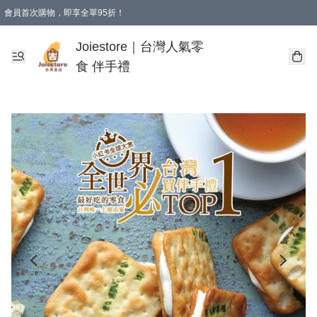
會員首次購物，即享全單95折！
Joiestore會員全單折扣優惠
購物滿 HKD 350.00即享免運費優惠！（適用於 本地送貨、本地取貨 )
Joiestore｜台灣人氣零
食 伴手禮