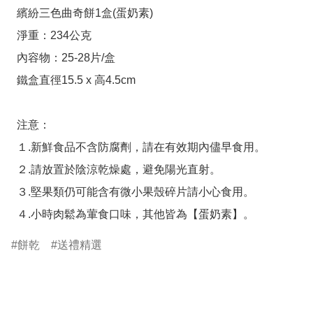
  繽紛三色曲奇餅1盒(蛋奶素)

  淨重：234公克

  內容物：25-28片/盒

  鐵盒直徑15.5 x 高4.5cm

  注意：

  １.新鮮食品不含防腐劑，請在有效期內儘早食用。

  ２.請放置於陰涼乾燥處，避免陽光直射。

  ３.堅果類仍可能含有微小果殼碎片請小心食用。

  ４.小時肉鬆為葷食口味，其他皆為【蛋奶素】。
餅乾
送禮精選