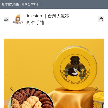
會員首次購物，即享全單95折！
Joiestore會員全單折扣優惠
購物滿 HKD 350.00即享免運費優惠！（適用於 本地送貨、本地取貨 )
Joiestore｜台灣人氣零
食 伴手禮