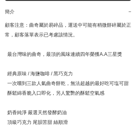
簡介
−
顧客注意：曲奇屬於易碎品，運送中可能有稍微餅碎屬於正
常，顧客落單表示已考慮該情況。

  最台灣味的曲奇，最頂的風味連續四年榮獲A.A三星獎

  經典原味 / 海鹽咖啡 / 黑巧克力 

  一次嚐到三款人氣曲奇餅乾，無法超越的最好吃可塩可甜

  酥鬆綿香脆入口即化，另人驚艷的酥鬆空氣感

  奶香純淨 嚴選天然發酵奶油

  頂級巧克力 尾韻苦甜 絲順滑 
