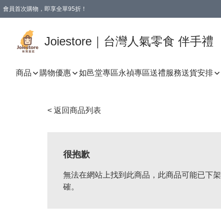
會員首次購物，即享全單95折！
Joiestore會員全單折扣優惠
購物滿 HKD 350.00即享免運費優惠！（適用於 本地送貨、本地取貨 )
Joiestore｜台灣人氣零食 伴手禮
商品
購物優惠
如邑堂專區
永禎專區
送禮服務
送貨安排
< 返回商品列表
很抱歉
無法在網站上找到此商品，此商品可能已下架
確。