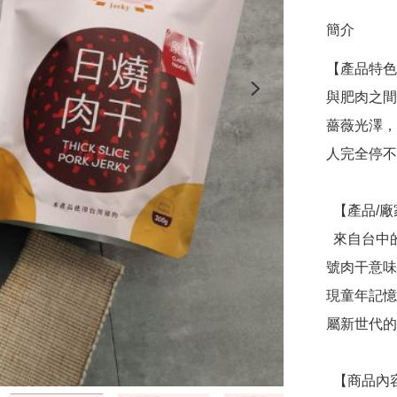
簡介
【產品特色
與肥肉之間
薔薇光澤，
人完全停不
  【產品/廠家介紹】

  來自台中的9號肉乾是蔡家姊妹攜手重新詮釋傳統滋味。９
號肉干意味
現童年記憶
屬新世代的
  【商品內容】日燒肉乾（獨立包裝） 
