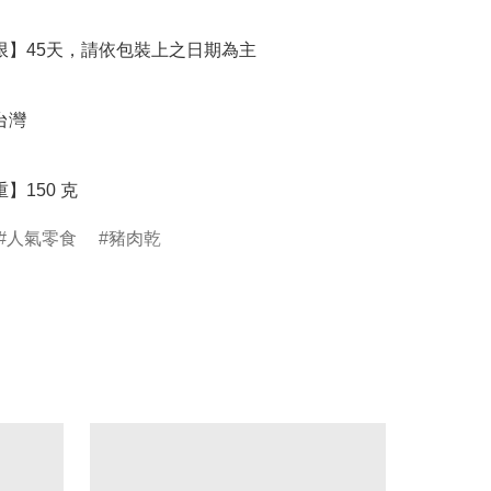
重】150 克
人氣零食
豬肉乾