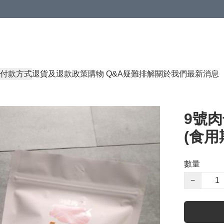
付款方式
退貨及退款政策
購物 Q&A
疑難排解
關於我們
最新消息
9號肉
(食用期
數量
−