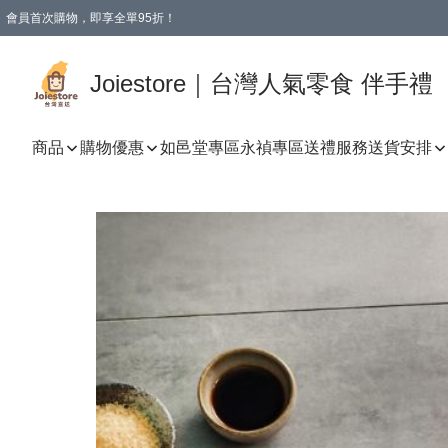
會員首次購物，即享全單95折！
Joiestore會員全單折扣優惠
購物滿 HKD 350.00即享免運費優惠！（適用於 本地送貨、本地取貨 )
Joiestore｜台灣人氣零食 伴手禮
商品
購物優惠
如邑堂專區
永禎專區
送禮服務
送貨安排