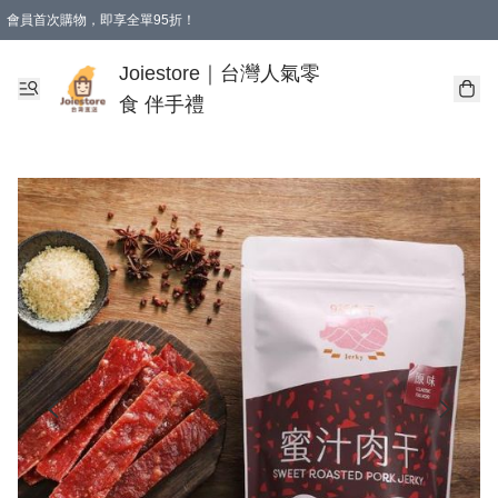
會員首次購物，即享全單95折！
Joiestore會員全單折扣優惠
購物滿 HKD 350.00即享免運費優惠！（適用於 本地送貨、本地取貨 )
Joiestore｜台灣人氣零
食 伴手禮