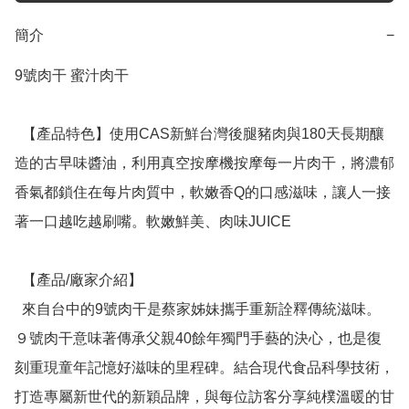
簡介
−
9號肉干 蜜汁肉干

  【產品特色】使用CAS新鮮台灣後腿豬肉與180天長期釀
造的古早味醬油，利用真空按摩機按摩每一片肉干，將濃郁
香氣都鎖住在每片肉質中，軟嫩香Q的口感滋味，讓人一接
著一口越吃越刷嘴。軟嫩鮮美、肉味JUICE

  【產品/廠家介紹】

  來自台中的9號肉干是蔡家姊妹攜手重新詮釋傳統滋味。
９號肉干意味著傳承父親40餘年獨門手藝的決心，也是復
刻重現童年記憶好滋味的里程碑。結合現代食品科學技術，
打造專屬新世代的新穎品牌，與每位訪客分享純樸溫暖的甘