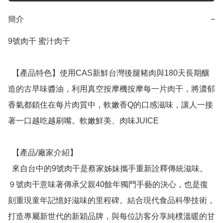
簡介
−
9號肉干 蜜汁肉干

  【產品特色】使用CAS新鮮台灣後腿豬肉與180天長期釀
造的古早味醬油，利用真空按摩機按摩每一片肉干，將濃郁
香氣都鎖住在每片肉質中，軟嫩香Q的口感滋味，讓人一接
著一口越吃越刷嘴。軟嫩鮮美、肉味JUICE

  【產品/廠家介紹】

  來自台中的9號肉干是蔡家姊妹攜手重新詮釋傳統滋味。
９號肉干意味著傳承父親40餘年獨門手藝的決心，也是復
刻重現童年記憶好滋味的里程碑。結合現代食品科學技術，
打造專屬新世代的新穎品牌，與每位訪客分享純樸溫暖的甘