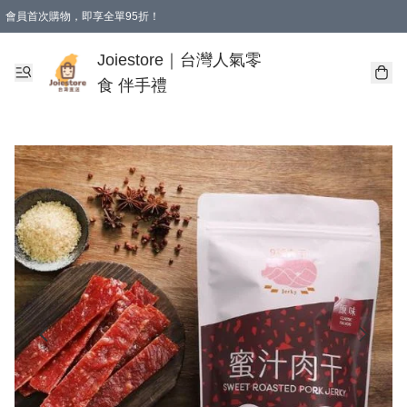
會員首次購物，即享全單95折！
Joiestore會員全單折扣優惠
購物滿 HKD 350.00即享免運費優惠！（適用於 本地送貨、本地取貨 )
Joiestore｜台灣人氣零
食 伴手禮