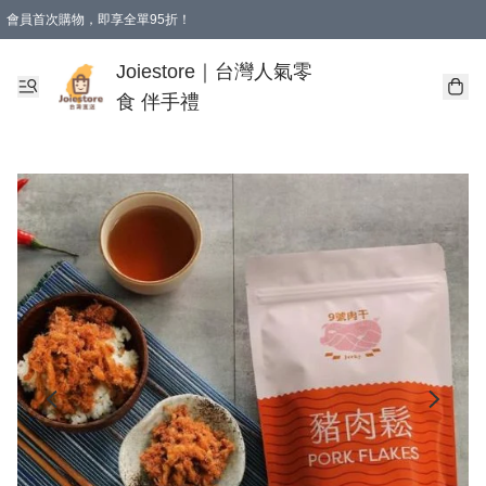
會員首次購物，即享全單95折！
Joiestore會員全單折扣優惠
購物滿 HKD 350.00即享免運費優惠！（適用於 本地送貨、本地取貨 )
Joiestore｜台灣人氣零
食 伴手禮