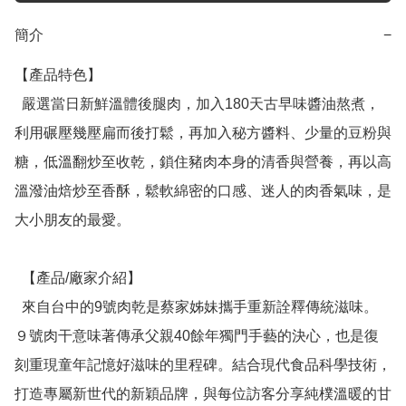
簡介
−
【產品特色】

  嚴選當日新鮮溫體後腿肉，加入180天古早味醬油熬煮，
利用碾壓幾壓扁而後打鬆，再加入秘方醬料、少量的豆粉與
糖，低溫翻炒至收乾，鎖住豬肉本身的清香與營養，再以高
溫潑油焙炒至香酥，鬆軟綿密的口感、迷人的肉香氣味，是
大小朋友的最愛。

  【產品/廠家介紹】

  來自台中的9號肉乾是蔡家姊妹攜手重新詮釋傳統滋味。
９號肉干意味著傳承父親40餘年獨門手藝的決心，也是復
刻重現童年記憶好滋味的里程碑。結合現代食品科學技術，
打造專屬新世代的新穎品牌，與每位訪客分享純樸溫暖的甘