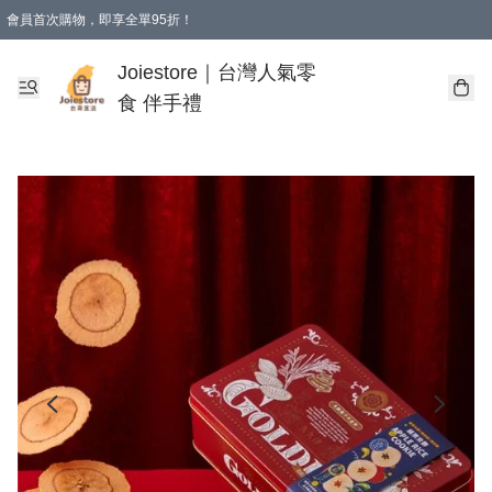
會員首次購物，即享全單95折！
Joiestore會員全單折扣優惠
購物滿 HKD 350.00即享免運費優惠！（適用於 本地送貨、本地取貨 )
Joiestore｜台灣人氣零
食 伴手禮