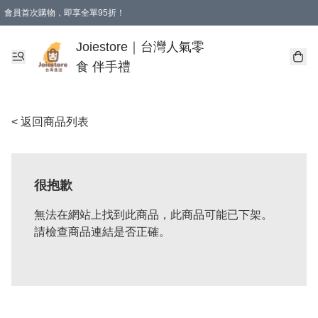
會員首次購物，即享全單95折！
Joiestore會員全單折扣優惠
購物滿 HKD 350.00即享免運費優惠！（適用於 本地送貨、本地取貨 )
Joiestore｜台灣人氣零
食 伴手禮
< 返回商品列表
很抱歉
無法在網站上找到此商品，此商品可能已下架。
請檢查商品連結是否正確。