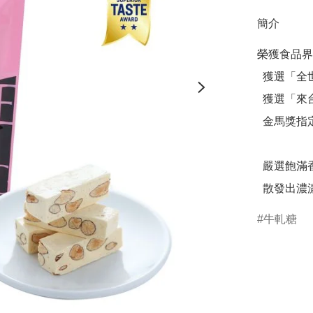
簡介
榮獲食品界
  獲選「全世界最好吃零食 TOP 10 」

  獲選「來台必買伴手禮 TOP 1 」

  金馬獎指定糖村伴手禮

  嚴選飽滿香脆的杏仁粒，口感Q彈不黏牙，

  散發出
牛軋糖