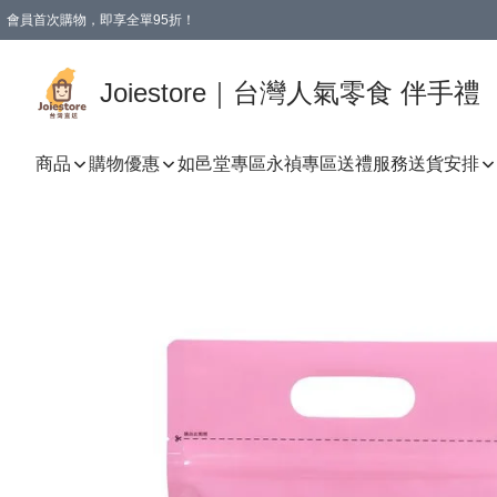
會員首次購物，即享全單95折！
Joiestore會員全單折扣優惠
購物滿 HKD 350.00即享免運費優惠！（適用於 本地送貨、本地取貨 )
Joiestore｜台灣人氣零食 伴手禮
商品
購物優惠
如邑堂專區
永禎專區
送禮服務
送貨安排