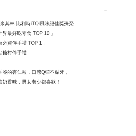
−
米其林-比利時iTQi風味絕佳獎殊榮

濃濃奶香味，男女老少都喜歡！