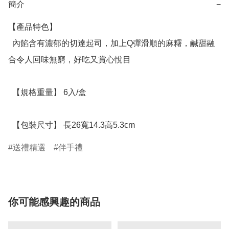
簡介
−
【產品特色】

  內餡含有濃郁的切達起司，加上Q彈滑順的麻糬，鹹甜融
合令人回味無窮，好吃又賞心悅目

  【規格重量】 6入/盒

  【包裝尺寸】 長26寬14.3高5.3cm
送禮精選
伴手禮
你可能感興趣的商品