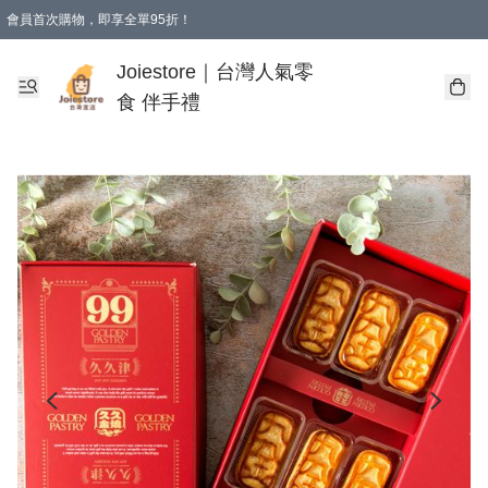
會員首次購物，即享全單95折！
Joiestore會員全單折扣優惠
購物滿 HKD 350.00即享免運費優惠！（適用於 本地送貨、本地取貨 )
Joiestore｜台灣人氣零
食 伴手禮