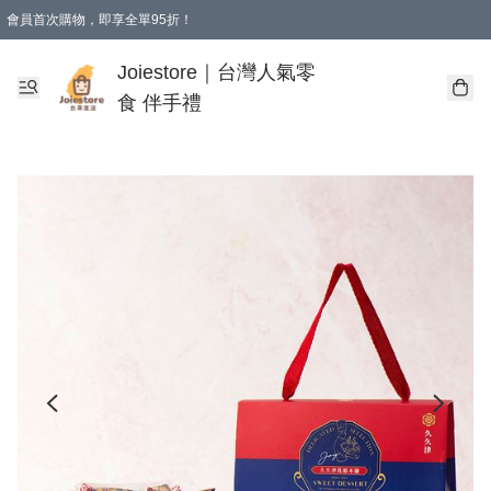
會員首次購物，即享全單95折！
Joiestore會員全單折扣優惠
購物滿 HKD 350.00即享免運費優惠！（適用於 本地送貨、本地取貨 )
Joiestore｜台灣人氣零
食 伴手禮