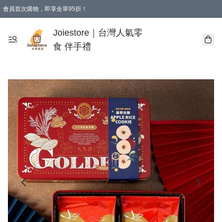
會員首次購物，即享全單95折！
Joiestore會員全單折扣優惠
購物滿 HKD 350.00即享免運費優惠！（適用於 本地送貨、本地取貨 )
Joiestore｜台灣人氣零
食 伴手禮