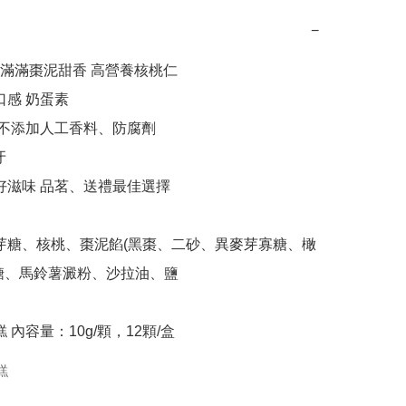
−
滿滿棗泥甜香 高營養核桃仁

糖、馬鈴薯澱粉、沙拉油、鹽

糕 內容量：10g/顆，12顆/盒
糕