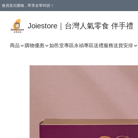
會員首次購物，即享全單95折！
Joiestore會員全單折扣優惠
購物滿 HKD 350.00即享免運費優惠！（適用於 本地送貨、本地取貨 )
Joiestore｜台灣人氣零食 伴手禮
商品
購物優惠
如邑堂專區
永禎專區
送禮服務
送貨安排