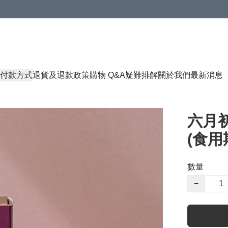
付款方式
退貨及退款政策
購物 Q&A
疑難排解
關於我們
最新消息
六月初
(食用期
數量
−