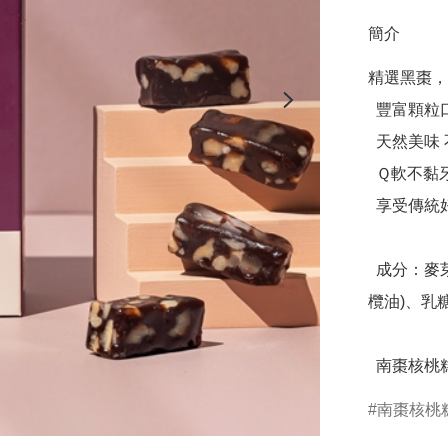
簡介
精選黑棗，
  豐富顆粒口感 奶蛋素

  天然美味 不添加人工香料、防腐劑

  Ｑ軟不黏牙

  享受傳統好滋味 品茗、送禮最佳選擇

  成分：麥芽糖、核桃、棗泥餡(黑棗、二砂、異麥芽寡糖、橄
欖油)、乳
  南棗核桃
南棗核桃