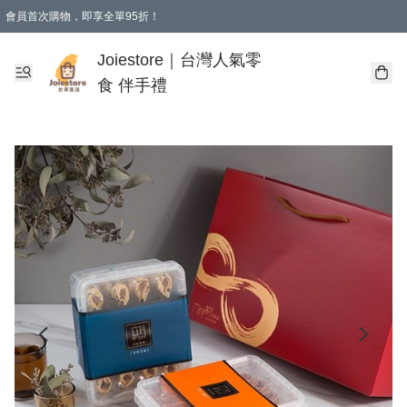
會員首次購物，即享全單95折！
Joiestore會員全單折扣優惠
購物滿 HKD 350.00即享免運費優惠！（適用於 本地送貨、本地取貨 )
Joiestore｜台灣人氣零
食 伴手禮