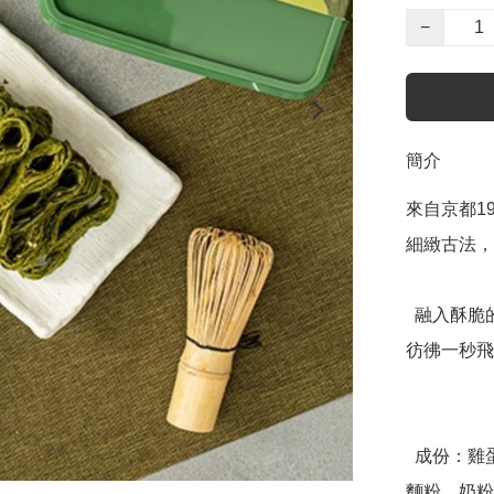
−
簡介
來自京都1
細緻古法，
  融入酥脆的8結蛋捲中，口感濃、厚、甘、醇，苦甜茶韻，
彷彿一秒飛
  成份：雞蛋、植物油（棕櫚油、大豆油、芥花 油）、砂糖、
麵粉、奶粉