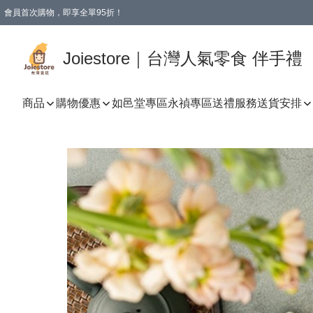
會員首次購物，即享全單95折！
Joiestore會員全單折扣優惠
購物滿 HKD 350.00即享免運費優惠！（適用於 本地送貨、本地取貨 )
Joiestore｜台灣人氣零食 伴手禮
商品
購物優惠
如邑堂專區
永禎專區
送禮服務
送貨安排