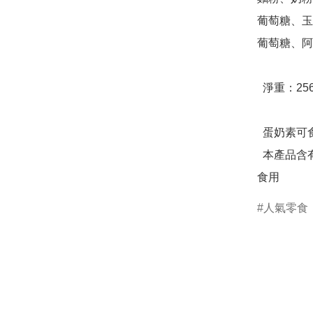
葡萄糖、玉
葡萄糖、阿
  淨重：256g ，32顆蛋捲/盒

  蛋奶素可食

  本產品含有大豆、蛋、麩質、堅果種子不適合其過敏體質者
食用
人氣零食