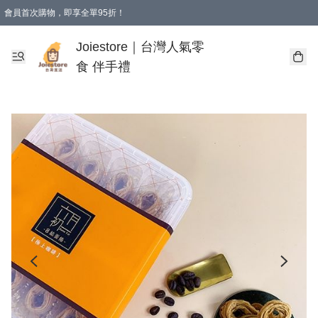
會員首次購物，即享全單95折！
Joiestore會員全單折扣優惠
購物滿 HKD 350.00即享免運費優惠！（適用於 本地送貨、本地取貨 )
Joiestore｜台灣人氣零
食 伴手禮