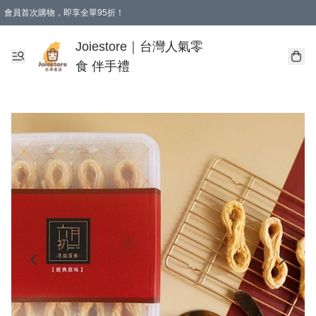
會員首次購物，即享全單95折！
Joiestore會員全單折扣優惠
購物滿 HKD 350.00即享免運費優惠！（適用於 本地送貨、本地取貨 )
Joiestore｜台灣人氣零
食 伴手禮