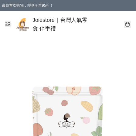
會員首次購物，即享全單95折！
Joiestore會員全單折扣優惠
購物滿 HKD 350.00即享免運費優惠！（適用於 本地送貨、本地取貨 )
Joiestore｜台灣人氣零
食 伴手禮