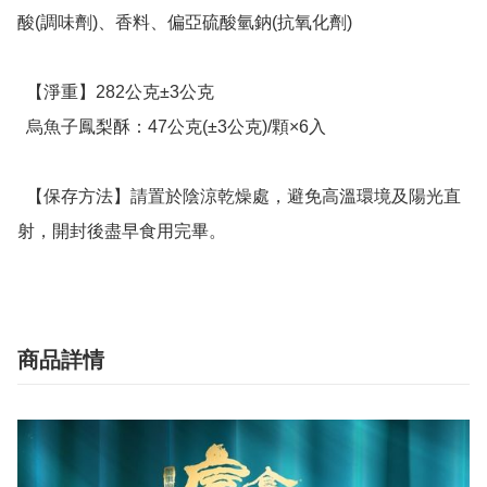
酸(調味劑)、香料、偏亞硫酸氫鈉(抗氧化劑)

  【淨重】282公克±3公克

  烏魚子鳳梨酥：47公克(±3公克)/顆×6入

  【保存方法】請置於陰涼乾燥處，避免高溫環境及陽光直
射，開封後盡早食用完畢。
商品詳情