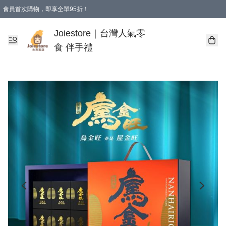
會員首次購物，即享全單95折！
Joiestore會員全單折扣優惠
購物滿 HKD 350.00即享免運費優惠！（適用於 本地送貨、本地取貨 )
Joiestore｜台灣人氣零
食 伴手禮