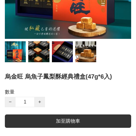
烏金旺 烏魚子鳳梨酥經典禮盒(47g*6入)
數量
−
+
加至購物車