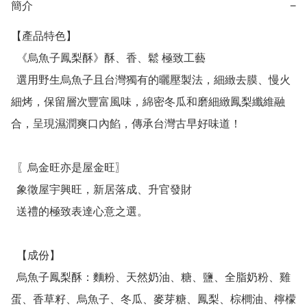
簡介
−
【產品特色】

  《烏魚子鳳梨酥》酥、香、鬆 極致工藝

  選用野生烏魚子且台灣獨有的曬壓製法，細緻去膜、慢火
細烤，保留層次豐富風味，綿密冬瓜和磨細緻鳳梨纖維融
合，呈現濕潤爽口內餡，傳承台灣古早好味道！

  〖烏金旺亦是屋金旺〗

  象徵屋宇興旺，新居落成、升官發財

  送禮的極致表達心意之選。

  【成份】

  烏魚子鳳梨酥：麵粉、天然奶油、糖、鹽、全脂奶粉、雞
蛋、香草籽、烏魚子、冬瓜、麥芽糖、鳳梨、棕櫚油、檸檬