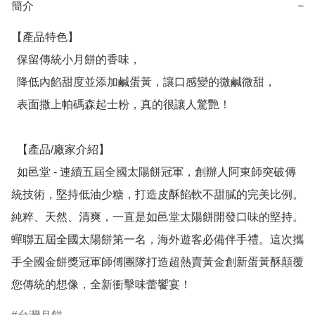
簡介
−
【產品特色】

  保留傳統小月餅的香味，

  降低內餡甜度並添加鹹蛋黃，讓口感變的微鹹微甜，

  表面撒上帕碼森起士粉，真的很讓人驚艷！

  【產品/廠家介紹】

  如邑堂 - 連續五屆全國太陽餅冠軍，創辦人阿東師突破傳
統技術，堅持低油少糖，打造皮酥餡軟不甜膩的完美比例。
純粹、天然、清爽，一直是如邑堂太陽餅開發口味的堅持。
蟬聯五屆全國太陽餅第一名，海外遊客必備伴手禮。這次攜
手全國金餅獎冠軍師傅團隊打造超熱賣黃金創新蛋黃酥顛覆
您傳統的想像，全新衝擊味蕾饗宴！