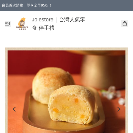
會員首次購物，即享全單95折！
Joiestore會員全單折扣優惠
購物滿 HKD 350.00即享免運費優惠！（適用於 本地送貨、本地取貨 )
Joiestore｜台灣人氣零
食 伴手禮