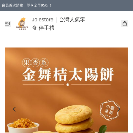
會員首次購物，即享全單95折！
Joiestore會員全單折扣優惠
購物滿 HKD 350.00即享免運費優惠！（適用於 本地送貨、本地取貨 )
Joiestore｜台灣人氣零
食 伴手禮