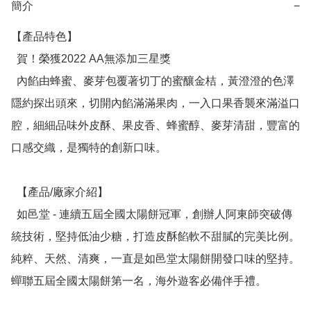
簡介
−
【產品特色】

  賀！榮獲2022 AA無添加三星獎

  內餡由蜂蜜、麥芽包覆著切丁的蜜釀金桔，黃澄澄的色澤
隱約探出頭來，切開內餡滿滿果肉，一入口果香襲來滿溢口
腔，細細品味外皮酥、果皮香、蜂蜜醇、麥芽清甜，豐富的
口感交織，是獨特的創新口味。

  【產品/廠家介紹】

  如邑堂 - 連續五屆全國太陽餅冠軍，創辦人阿東師突破傳
統技術，堅持低油少糖，打造皮酥餡軟不甜膩的完美比例。
純粹、天然、清爽，一直是如邑堂太陽餅開發口味的堅持。
蟬聯五屆全國太陽餅第一名，海外遊客必備伴手禮。
